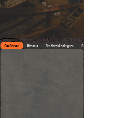
UNDE
UNDE
Om Gruvan
Historia
Om Harald Holmgren
Galleri